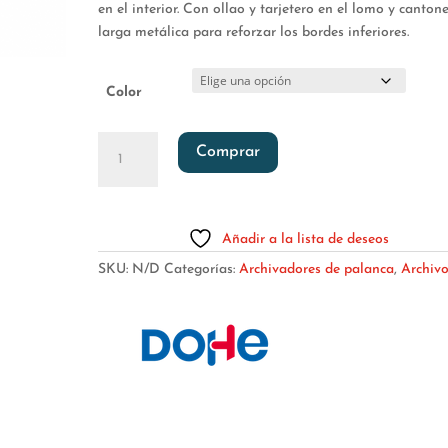
en el interior. Con ollao y tarjetero en el lomo y canton
larga metálica para reforzar los bordes inferiores.
Color
ARCHIVADOR
Comprar
ARCHICOLOR
A4
LOMO
ANCHO
Añadir a la lista de deseos
cantidad
SKU:
N/D
Categorías:
Archivadores de palanca
,
Archiv