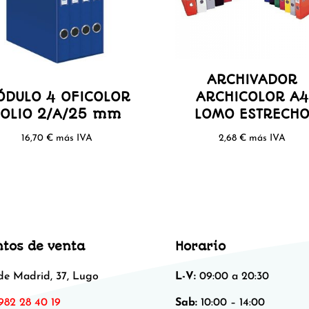
ARCHIVADOR
ÓDULO 4 OFICOLOR
ARCHICOLOR A4
FOLIO 2/A/25 mm
LOMO ESTRECH
16,70
€
más IVA
2,68
€
más IVA
ntos de venta
Horario
 de Madrid, 37, Lugo
L-V:
09:00 a 20:30
982 28 40 19
Sab:
10:00 – 14:00