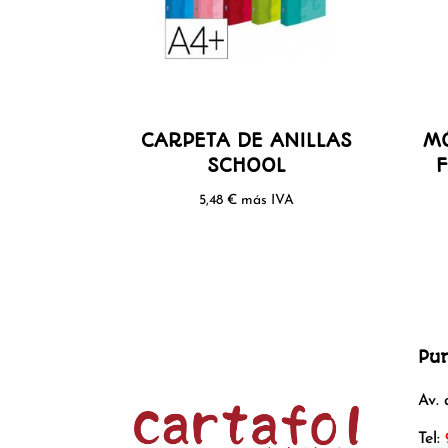
CARPETA DE ANILLAS
M
SCHOOL
5,48
€
más IVA
Pu
Av.
Tel: