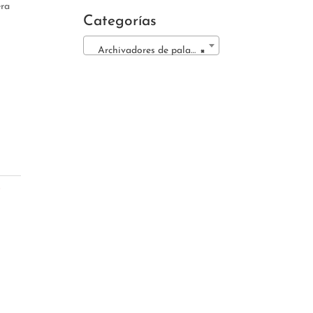
era
Categorías
Archivadores de palanca (5)
×
o