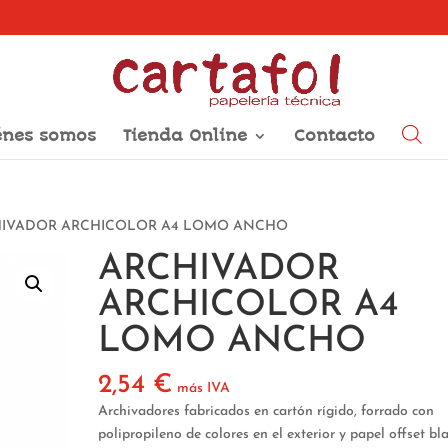
énes somos
Tienda Online
Contacto
HIVADOR ARCHICOLOR A4 LOMO ANCHO
ARCHIVADOR
ARCHICOLOR A4
LOMO ANCHO
2,54
€
más IVA
Archivadores fabricados en cartón rígido, forrado con
polipropileno de colores en el exterior y papel offset bl