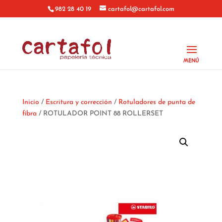
982 28 40 19
cartafol@cartafol.com
Inicio
/
Escritura y corrección
/
Rotuladores de punta de
fibra
/ ROTULADOR POINT 88 ROLLERSET