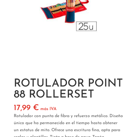
ROTULADOR POINT
88 ROLLERSET
17,99
€
más IVA
Rotulador con punta de fibra y refuerzo metálico.
Diseño
único que ha permanecido en el tiempo
hasta obtener
un estatus de mito. Ofrece una
escritura fina, apta para