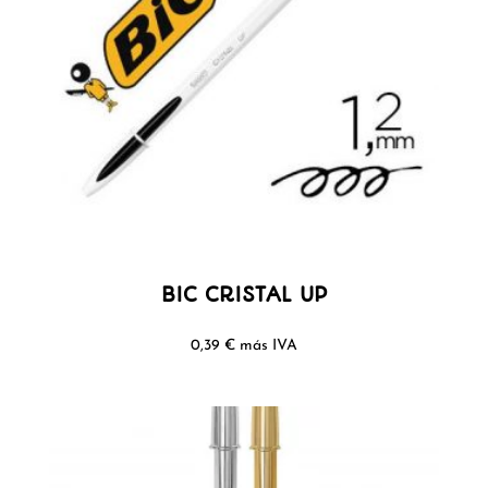
BIC CRISTAL UP
0,39
€
más IVA